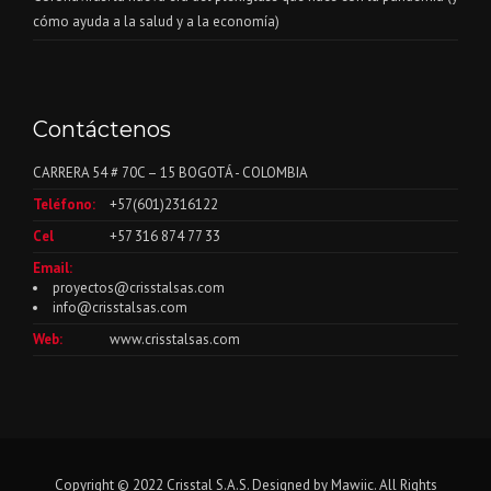
cómo ayuda a la salud y a la economía)
Contáctenos
CARRERA 54 # 70C – 15 BOGOTÁ - COLOMBIA
Teléfono:
+57(601)2316122
Cel
+57 316 874 77 33
Email:
proyectos@crisstalsas.com
info@crisstalsas.com
Web:
www.crisstalsas.com
Copyright © 2022 Crisstal S.A.S. Designed by
Mawiic
. All Rights