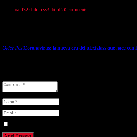
najif32
slider
css3
,
html5
0 comments
Share:
Navegación de entradas
Older Post
Coronavirus: la nueva era del plexiglass que nace con 
0 comments
Leave a reply
Guarda mi nombre, correo electrónico y web en este navegador p