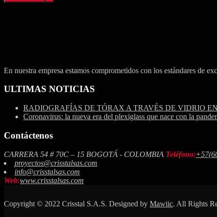
En nuestra empresa estamos comprometidos con los estándares de exce
ULTIMAS NOTICIAS
RADIOGRAFÍAS DE TÓRAX A TRAVÉS DE VIDRIO E
Coronavirus: la nueva era del plexiglass que nace con la pande
Contáctenos
CARRERA 54 # 70C – 15 BOGOTÁ - COLOMBIA
Teléfono:
+57(6
proyectos@crisstalsas.com
info@crisstalsas.com
Web:
www.crisstalsas.com
Copyright © 2022 Crisstal S.A.S. Designed by
Mawiic
. All Rights R