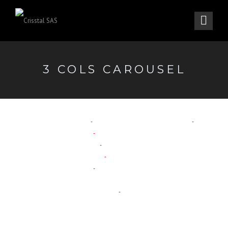
3 COLS CAROUSEL
COMPENSAR CARRERA 69
FACHADA CLÍNICA DE LA POLICÍA
JARDÍN INFANTIL
ACCESO ÉXITO COLINA
VIRREY SOLÍS CASTELLANA
INTERRAPIDÍSIMO MONTEVIDEO
SALUD TOTAL TERREROS
POLICLÍNICO
LUXURY LIVING ROOM
COZY BEDROOM